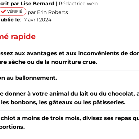
crit par Lise Bernard |
Rédactrice web
VÉRIFIÉ
par Erin Roberts
ublié le
: 17 avril 2024
é rapide
issez aux avantages et aux inconvénients de don
re sèche ou de la nourriture crue.
on au ballonnement.
e donner à votre animal du lait ou du chocolat, a
es bonbons, les gâteaux ou les pâtisseries.
e chiot a moins de trois mois, divisez ses repas 
portions.