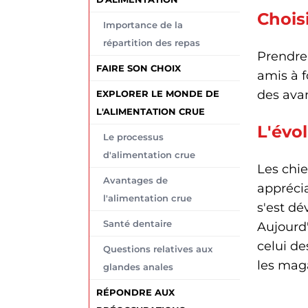
Chois
Importance de la
répartition des repas
Prendre 
FAIRE SON CHOIX
amis à f
des ava
EXPLORER LE MONDE DE
L'ALIMENTATION CRUE
L'évo
Le processus
d'alimentation crue
Les chie
Avantages de
appréci
l'alimentation crue
s'est d
Santé dentaire
Aujourd'
celui de
Questions relatives aux
les mag
glandes anales
RÉPONDRE AUX