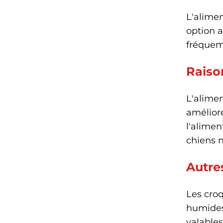
L'alimen
option 
fréque
Raison
L'alimen
améliore
l'alimen
chiens n
Autre
Les croq
humides 
valables