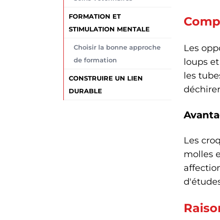
FORMATION ET
Compr
STIMULATION MENTALE
Les oppo
Choisir la bonne approche
de formation
loups et
les tube
CONSTRUIRE UN LIEN
déchirer
DURABLE
Avanta
Les croq
molles e
affectio
d'études
Raiso