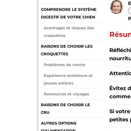
E
COMPRENDRE LE SYSTÈME
DIGESTIF DE VOTRE CHIEN
P
Avantages et risques des
Résum
croquettes
RAISONS DE CHOISIR LES
Réfléch
CROQUETTES
nourritu
Problèmes de ventre
Attenti
Expérience antérieure et
jeunes enfants
Évitez d
Ressources et voyages
comme l
RAISONS DE CHOISIR LE
Si votr
CRU
petites 
AUTRES OPTIONS
D'ALIMENTATION