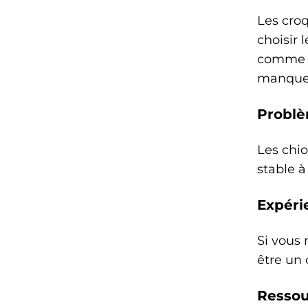
Les croq
choisir 
comme le
manquer
Problè
Les chio
stable à
Expéri
Si vous 
être un 
Ressou