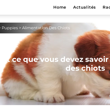
Home
Actualités
Ra
>
Puppies
>
Alimentation Des Chiots
out ce que vous devez savoir 
des chiots