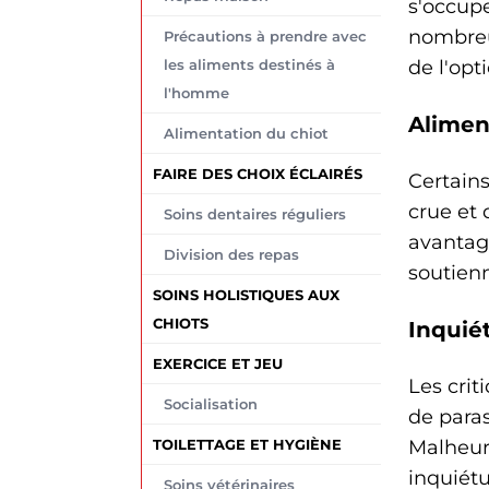
s'occup
nombreux
Précautions à prendre avec
de l'opt
les aliments destinés à
l'homme
Alimen
Alimentation du chiot
FAIRE DES CHOIX ÉCLAIRÉS
Certains
crue et
Soins dentaires réguliers
avantage
Division des repas
soutienn
SOINS HOLISTIQUES AUX
CHIOTS
Inquié
EXERCICE ET JEU
Les crit
Socialisation
de paras
Malheur
TOILETTAGE ET HYGIÈNE
inquiét
Soins vétérinaires