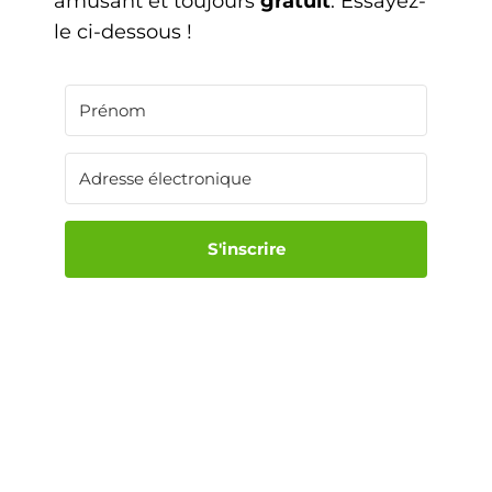
amusant et toujours
gratuit
. Essayez-
le ci-dessous !
S'inscrire